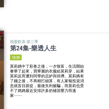
我愛歡喜-第三季
第24集-樂透人生
13:35
莫莉媽中了彩卷之後，一夕致富，生活開始
奢華了起來，買華麗的衣服給莫莉穿，結果
莫莉反而遭到同學的忌妒與排擠。莫莉媽有
了錢之後，不再精打細算，有人家報投資消
息就盲目跟從，最後失利被騙，而莫莉也受
不了媽媽最近安排許多的補習壓力而逃
家⋯⋯