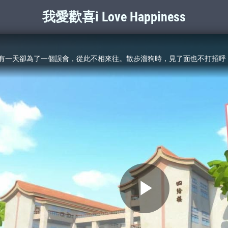
我愛歡喜i Love Happiness
Play