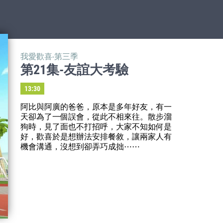
我愛歡喜-第三季
第21集-友誼大考驗
13:30
阿比與阿廣的爸爸，原本是多年好友，有一
天卻為了一個誤會，從此不相來往。散步溜
狗時，見了面也不打招呼，大家不知如何是
好，歡喜於是想辦法安排餐敘，讓兩家人有
機會溝通，沒想到卻弄巧成拙⋯⋯