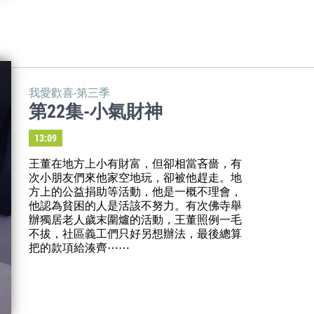
我愛歡喜-第三季
第22集-小氣財神
13:09
王董在地方上小有財富，但卻相當吝嗇，有
次小朋友們來他家空地玩，卻被他趕走。地
方上的公益捐助等活動，他是一概不理會，
他認為貧困的人是活該不努力。有次佛寺舉
辦獨居老人歲末圍爐的活動，王董照例一毛
不拔，社區義工們只好另想辦法，最後總算
把的款項給湊齊⋯⋯