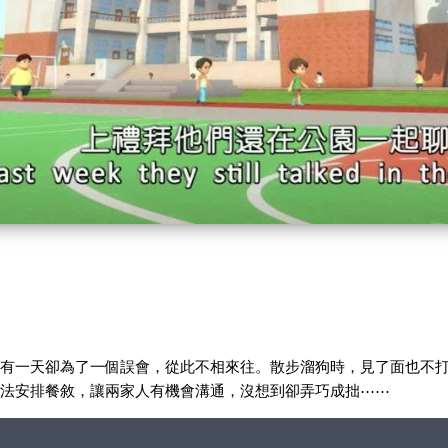
Video
，有一天卻為了一個誤會，從此不相來往。散步溜狗時，見了面也不
辦法安排餐敘，讓兩家人有機會溝通，沒想到卻弄巧成拙⋯⋯