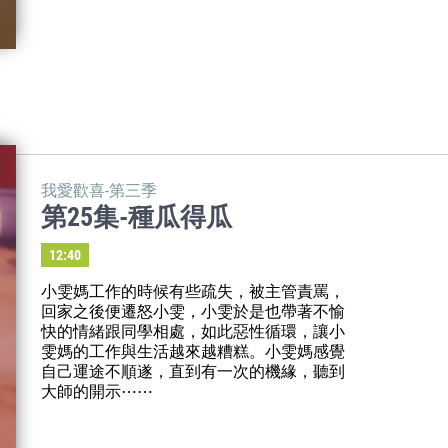
我愛歡喜-第三季
第25集-種瓜得瓜
12:40
小雯媽工作的時候有些疏失，被主管責罵，
回家之後便遷怒小雯，小雯於是也帶著不愉
快的情緒跟同學相處，如此惡性循環，讓小
雯媽的工作與生活越來越糟糕。小雯媽感覺
自己運途不順遂，直到有一次的機緣，聽到
大師的開示⋯⋯