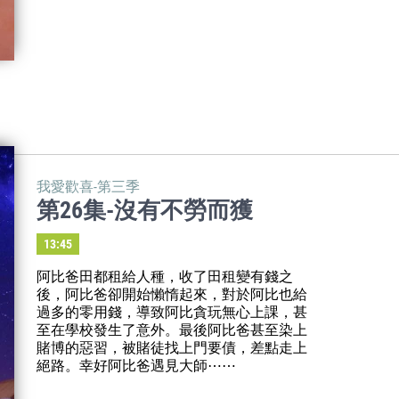
我愛歡喜-第三季
第26集-沒有不勞而獲
13:45
阿比爸田都租給人種，收了田租變有錢之
後，阿比爸卻開始懶惰起來，對於阿比也給
過多的零用錢，導致阿比貪玩無心上課，甚
至在學校發生了意外。最後阿比爸甚至染上
賭博的惡習，被賭徒找上門要債，差點走上
絕路。幸好阿比爸遇見大師⋯⋯