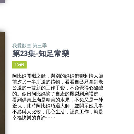
我愛歡喜-第三季
第23集-知足常樂
13:09
阿比媽閒暇之餘，與別的媽媽們聊起情人節
前夕另一半所送的禮物，看看自己只拿到老
公送的一雙新的工作手套，不免覺得心酸酸
的。假日阿比媽摘了自產的鳳梨到廟禮佛，
看到供桌上滿是精美的水果，不免又是一陣
羞愧，此時阿比媽巧遇大師，並開示她凡事
不必與人比較，用心生活，認真工作，就是
幸福快樂的真諦⋯⋯