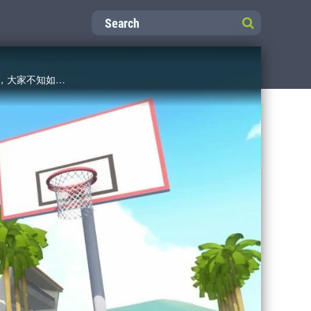
阿比與阿廣的爸爸，原本是多年好友，有一天卻為了一個誤會，從此不相來往。散步溜狗時，見了面也不打招呼，大家不知如何是好，歡喜於是想辦法安排餐敘，讓兩家人有機會溝通，沒想到卻弄巧成拙⋯⋯